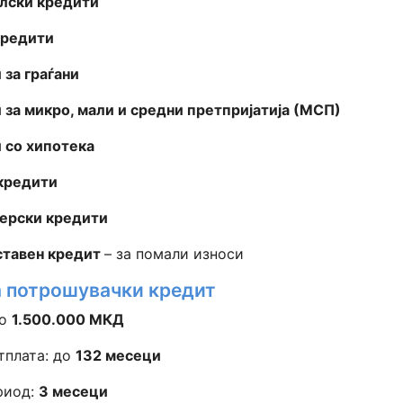
лски кредити
кредити
 за граѓани
 за микро, мали и средни претпријатија (МСП)
 со хипотека
кредити
ерски кредити
тавен кредит
– за помали износи
 потрошувачки кредит
до
1.500.000 МКД
тплата: до
132 месеци
риод:
3 месеци