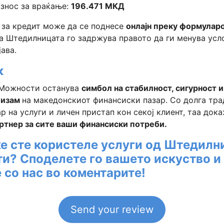
износ за враќање:
196.471 МКД
 за кредит може да се поднесе
онлајн преку формуларо
 а Штедилницата го задржува правото да ги менува усл
ава.
к
Можности останува
симбол на стабилност, сигурност и
лизам
на македонскиот финансиски пазар. Со долга тра
р на услуги и личен пристап кон секој клиент, таа док
ртнер за сите ваши финансиски потреби.
е сте користеле услуги од Штедилн
и? Споделете го вашето искуство и
со нас во коментарите!
Send your review