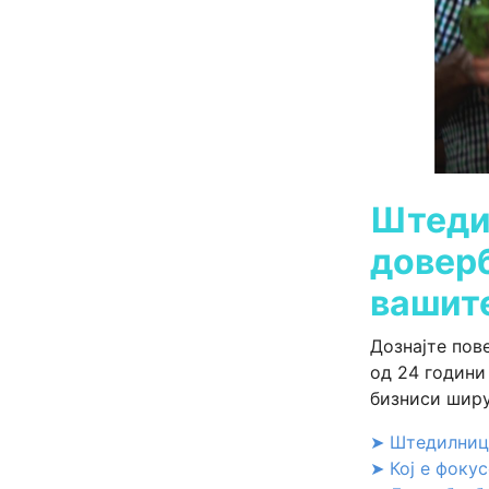
Штеди
доверб
вашит
Дознајте пов
од 24 години
бизниси ширу
➤ Штедилница
➤ Кој е фоку