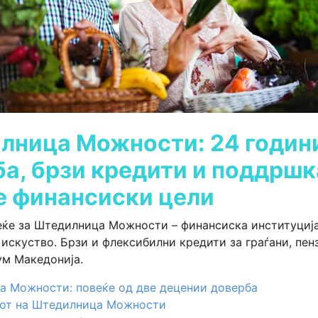
лница Можности: 24 годин
а, брзи кредити и поддршк
е финансиски цели
еќе за Штедилница Можности – финансиска институција
 искуство. Брзи и флексибилни кредити за граѓани, пен
м Македонија.
 Можности: повеќе од две децении доверба
сот на Штедилница Можности