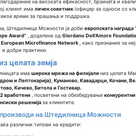
лагодарение на високата ефикасност, брзината и квали
кој клиент има
личен советник
(офицер за односи со кл
секое време за прашања и поддршка.
на, Штедилница Можности ја доби
европската награда
rope Award”
, доделена од
Giordano Dell’Amore Foundati
о
European Microfinance Network
, како признание за не
 и добри практики.
з целата земја
илницата има
широка мрежа на филијали
низ целата Ма
дром и Лептокарија), Куманово, Кавадарци, Кочани, Ве
тово, Кичево, Битола и Гостивар.
2 вработени
, посветени на обезбедување
конкурентни
ансиски решенија
за клиентите.
 производи на Штедилница Можности
аќа различни типови на кредити: