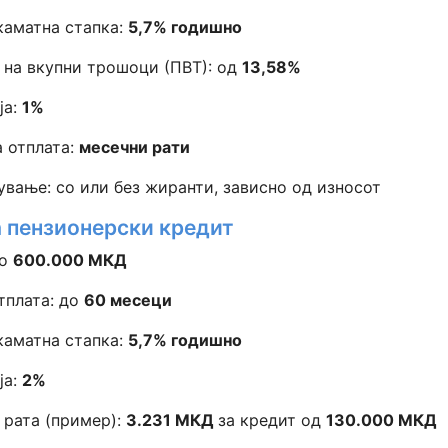
каматна стапка:
5,7% годишно
 на вкупни трошоци (ПВТ): од
13,58%
ја:
1%
а отплата:
месечни рати
ување: со или без жиранти, зависно од износот
 пензионерски кредит
до
600.000 МКД
тплата: до
60 месеци
каматна стапка:
5,7% годишно
ја:
2%
 рата (пример):
3.231 МКД
за кредит од
130.000 МКД