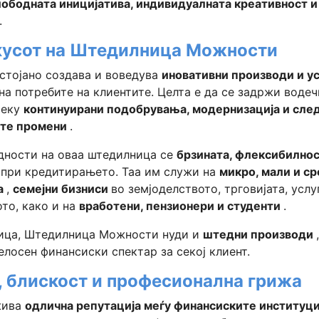
лободната иницијатива, индивидуалната креативност и
.
окусот на Штедилница Можности
тојано создава и воведува
иновативни производи и у
на потребите на клиентите. Целта е да се задржи водеч
реку
континуирани подобрувања, модернизација и сле
те промени
.
дности на оваа штедилница се
брзината, флексибилнос
а
при кредитирањето. Таа им служи на
микро, мали и с
а
,
семејни бизниси
во земјоделството, трговијата, услу
то, како и на
вработени, пензионери и студенти
.
лица, Штедилница Можности нуди и
штедни производи
елосен финансиски спектар за секој клиент.
, блискост и професионална грижа
жива
одлична репутација меѓу финансиските институци