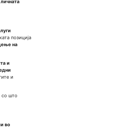
 личната
слуги
ката позиција
дење на
та и
редни
гите и
, со што
и во