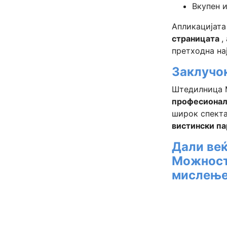
Вкупен 
Апликацијата
страницата
,
претходна нај
Заклучо
Штедилница 
професиона
широк спекта
вистински па
Дали веќ
Можност
мислење 