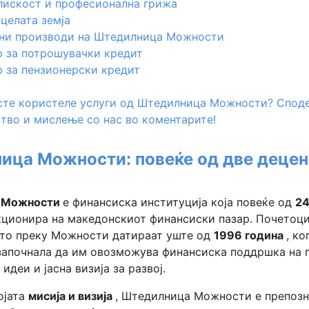
лискост и професионална грижа
целата земја
ни производи на Штедилница Можности
 за потрошувачки кредит
 за пензионерски кредит
сте користеле услуги од Штедилница Можности? Споде
тво и мислење со нас во коментарите!
ица Можности: повеќе од две деце
 Можности
е финансиска институција која повеќе од
24
ционира на македонскиот финансиски пазар. Почетоци
то преку Можности датираат уште од
1996 година
, ко
започнала да им овозможува финансиска поддршка на г
идеи и јасна визија за развој.
ојата
мисија и визија
, Штедилница Можности е препозн