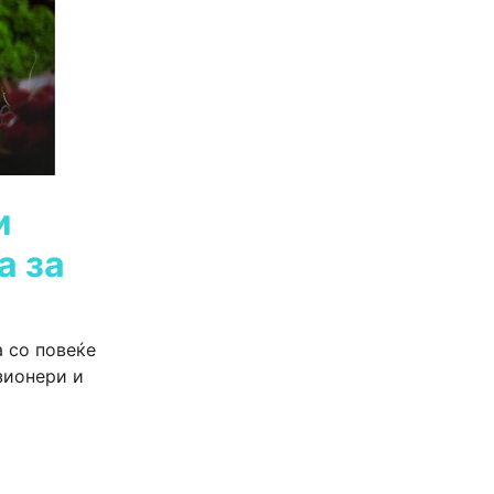
и
а за
 со повеќе
зионери и