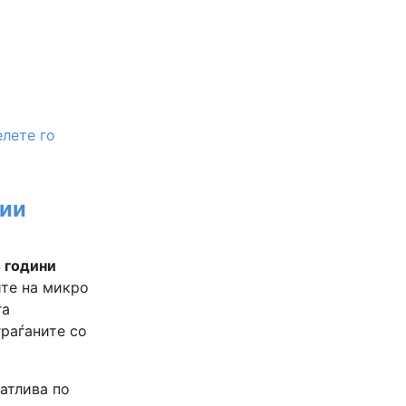
лете го
нии
 години
те на микро
га
раѓаните со
атлива по