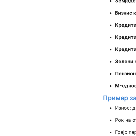
Земјоде
Бизнис 
Кредити
Кредити
Кредити
Зелени 
Пензион
M-еднос
Пример за
Износ: 
Рок на о
Грејс пе