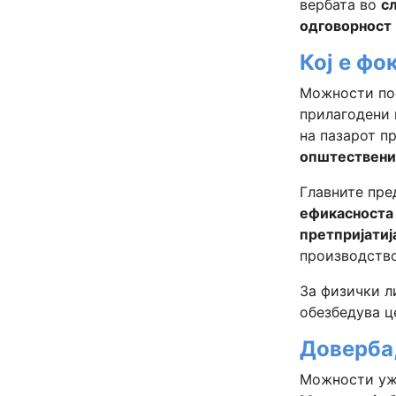
вербата во
с
одговорност
Кој е ф
Можности пос
прилагодени 
на пазарот п
општествени
Главните пре
ефикасност
претпријатиј
производство
За физички 
обезбедува ц
Доверба
Можности у