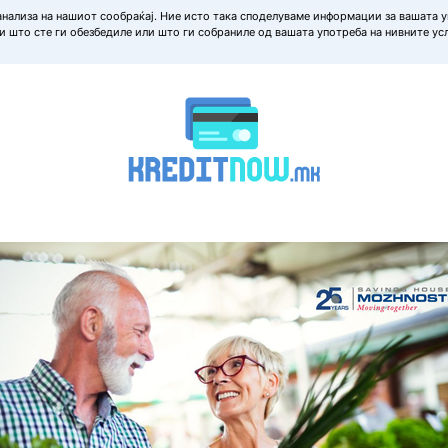
нализа на нашиот сообраќај. Ние исто така споделуваме информации за вашата у
 што сте ги обезбедиле или што ги собраниле од вашата употреба на нивните ус