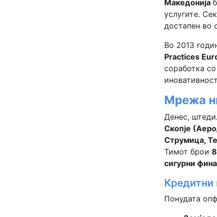
Македонија
б
услугите. Се
достапен во 
Во 2013 годи
Practices Eu
соработка с
иновативност
Мрежа ни
Денес, штед
Скопје (Аеро
Струмица, Те
Тимот брои
8
сигурни фин
Кредитни
Понудата опф