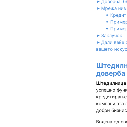
➤ Доверба, б
➤ Мрежа низ 
✦ Кредит
✦ Пример
✦ Пример
➤ Заклучок
➤ Дали веќе 
вашето искус
Штедилн
доверба
Штедилница
успешно функ
кредитирање
компанијата 
добри бизнис 
Водена од св