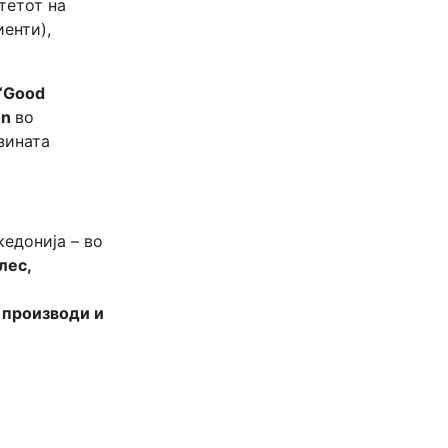
тетот на
иенти),
 “Good
on
во
јзината
кедонија – во
лес,
 производи и