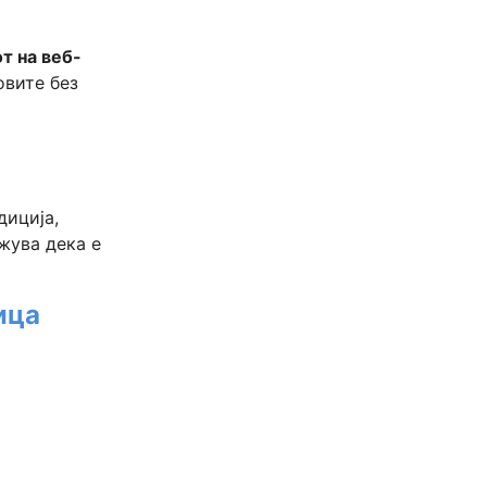
т на веб-
овите без
диција,
ажува дека е
ица