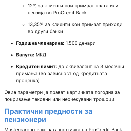
12% за клиенти кои примаат плата или
пензија во ProCredit Bank
13,35% за клиенти кои примаат приходи
во други банки
Годишна членарина:
1.500 денари
Валута:
МКД
Кредитен лимит:
до еквивалент на 3 месечни
примања (во зависност од кредитната
проценка)
Овие параметри ја прават картичката погодна за
покривање тековни или неочекувани трошоци.
Практични предности за
пензионери
Mastercard кредитната картичка на ProCredit Bank