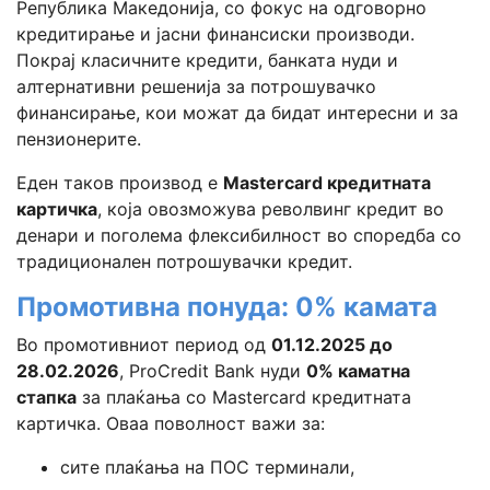
Република Македонија, со фокус на одговорно
кредитирање и јасни финансиски производи.
Покрај класичните кредити, банката нуди и
алтернативни решенија за потрошувачко
финансирање, кои можат да бидат интересни и за
пензионерите.
Еден таков производ е
Mastercard кредитната
картичка
, која овозможува револвинг кредит во
денари и поголема флексибилност во споредба со
традиционален потрошувачки кредит.
Промотивна понуда: 0% камата
Во промотивниот период од
01.12.2025 до
28.02.2026
, ProCredit Bank нуди
0% каматна
стапка
за плаќања со Mastercard кредитната
картичка. Оваа поволност важи за:
сите плаќања на ПОС терминали,