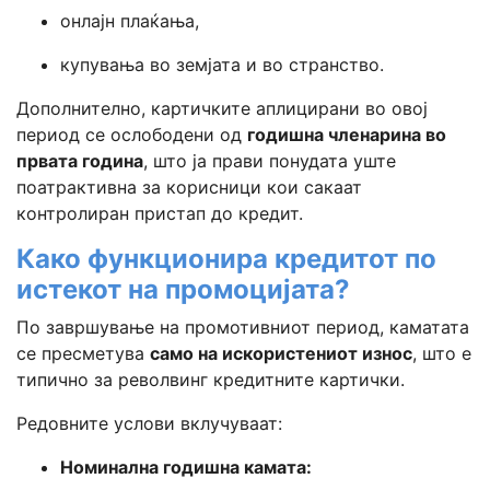
онлајн плаќања,
купувања во земјата и во странство.
Дополнително, картичките аплицирани во овој
период се ослободени од
годишна членарина во
првата година
, што ја прави понудата уште
поатрактивна за корисници кои сакаат
контролиран пристап до кредит.
Како функционира кредитот по
истекот на промоцијата?
По завршување на промотивниот период, каматата
се пресметува
само на искористениот износ
, што е
типично за револвинг кредитните картички.
Редовните услови вклучуваат:
Номинална годишна камата: