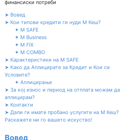
финансиски потреби
➤ Вовед
➤ Кои типови кредити ги нуди М Кеш?
✦ M SAFE
✦ M Business
✦ M FIX
✦ M COMBO
➤ Карактеристики на M SAFE
➤ Како да Аплицирате за Кредит и Кои се
Условите?
✦ Аплицирање
➤ За кој износ и период на отплата можам да
аплицирам?
➤ Контакти
➤ Дали ги имате пробано услугите на М Кеш?
Раскажете ни го вашето искуство!
Вовед