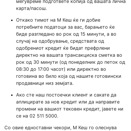
меѓувреме подгответе копија од вашата лична
карта/пасош.
Откако тимот на М Кеш ќе ги добие
потребните податоци за вас, барањето ќе
биде разгледано во рок од 15 минути, а во
случај на одобрување, средствата од
одобрениот кредит ќе бидат префрлени
директно на вашата трансакциска сметка во
рок од 30 минути (од понеделник до петок од
08:30 до 17:00 часот) или директно во
готовина во било која од нашите готовински
продавници низ земјата.
Ако сте наш постоечки клиент и сакате да
аплицирате за нов кредит или да направите
промени на вашиот тековен кредит, јавете ни
се на 02 511 5000.
Со овие едноставни чекори, М Кеш го олеснува