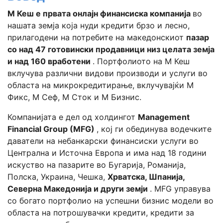
М Кеш е првата онлајн финансиска компанија
во
нашата земја која нуди кредити брзо и лесно,
прилагодени на потребите на македонскиот
пазар
со над 47 готовински продавници низ целата земја
и над 160 вработени
. Портфолиото на М Кеш
вклучува различни видови производи и услуги во
областа на микрокредитирање, вклучувајќи М
Фикс, М Сеф, М Сток и М Бизнис.
Компанијата е дел од холдингот
Management
Financial Group (MFG)
, кој ги обединува водечките
даватели на небанкарски финансиски услуги во
Централна и Источна Европа и има над 18 години
искуство на пазарите во Бугарија, Романија,
Полска, Украина, Чешка,
Хрватска, Шпанија,
Северна Македонија и други земји
. MFG управува
со богато портфолио на успешни бизнис модели во
областа на потрошувачки кредити, кредити за