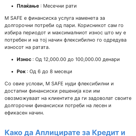
Плаќање
: Месечни рати
M SAFE е финансиска услуга наменета за
долгорочни потреби од пари. Корисникот сам го
избира периодот и максималниот износ што му е
потребен и на тој начин флексибилно го одредува
износот на ратата.
Износ
: Од 12,000.00 до 100,000.00 денари
Рок
: Од 6 до 8 месеци
Со овие услови, M SAFE нуди флексибилни и
достапни финансиски решенија кои им
овозможуваат на клиентите да ги задоволат своите
долгорочни финансиски потреби на лесен и
ефикасен начин.
Како да Аплицирате за Кредит и