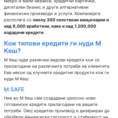
микро и мали бизниси, кредитни картички,
дигитален бизнис и други алтернативни
финансиски производи и услуги. Компанијата
располага со
околу 300 сопствени канцеларии и
над 6,000 вработени, како и над 1,200,000
издадени кредити
.
Кои типови кредити ги нуди М
Кеш?
М Кеш нуди различни видови кредити кои се
прилагодени на различните потреби на клиентите.
Еве некои од клучните кредитни продукти кои ги
нуди М Кеш:
M SAFE
Ние во М Кеш сме создадени целосно нови
готовински кредити прилагодени на вашите
потреби. Овој кредитен производ е дизајниран да
обезбеди финансиска сигурност и стабилност на