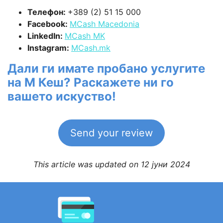
Телефон:
+389 (2) 51 15 000
Facebook:
MCash Macedonia
LinkedIn:
MCash MK
Instagram:
MCash.mk
Дали ги имате пробано услугите
на М Кеш? Раскажете ни го
вашето искуство!
Send your review
This article was updated on 12 јуни 2024