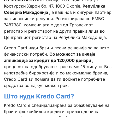
Костурски Херои бр. 47, 1000 Скопје,
Република
Северна Македонија
, е ваш нов и сигурен партнер
за финансиски ресурси. Регистрирана со ЕМБС
7487380, компанијата е дел од Трговскиот
регистар и регистарот на други правни лица во
Централниот регистар на Република Македонија.
Credo Card нуди брзи и лесни решенија за вашите
финансиски потреби.
Со можност за онлајн
апликација за кредит до 120,000 денари
,
процесот на одобрување трае само 15 минути. Без
непотребна бирократија и со максимална брзина,
Credo Card ви помага да ги добиете потребните
средства во најкус можен рок.
Што нуди Kredo Card?
Kredo Card е специјализирана за обезбедување на
брзи и флексибилни кредити, прилагодени на