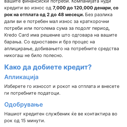
вашите финансиски потреби. Компанијата нуди
кредити во износ од
7,000 до 120,000 денари, со
рок на отплата од 2 до 48 месеци.
Без разлика
дали ви е потребен мал износ за краткорочни
потреби или поголема сума за подолг период,
Kredo Card има решение што одговара на вашите
барања. Со едноставен и брз процес на
аплицирање, добивањето на потребните средства
никогаш не било полесно.
Како да добиете кредит?
Апликација
Изберете го износот и рокот на отплата и внесете
ги потребните податоци.
Одобрување
Нашиот кредитен службеник ќе ве контактира во
рок од 15 минути.