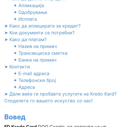
✦ Апликација
✦ Одобрување
✦ Исплата
➤ Како да аплицирате за кредит?
➤ Кои документи се потребни?
➤ Како да платам?
✦ Назив на примач
✦ Трансакциска сметка
✦ Банка на примач
➤ Контакти
✦ E-mail адреса
✦ Телефонски број
✦ Адреса
➤ Дали веќе ги пробавте услугите на Kredo Kard?
Споделете го вашето искуство со нас!
Вовед
FD Kredo Card
DOO Скопје, со седиште на ул.