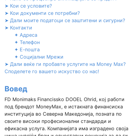
➤ Кои се условите?
➤ Кои документи се потребни?
➤ Дали моите податоци се заштитени и сигурни?
➤ Контакти
✦ Адреса
✦ Телефон
✦ Е-пошта
✦ Социјални Мрежи
➤ Дали веќе ги пробавте услугите на Money Max?
Споделете го вашето искуство со нас!
Вовед
FD Monimaks Financissko DOOEL Ohrid, кој работи
под брендот MoneyMax, е истакната финансиска
институција во Северна Македонија, позната по
своите високи професионални стандарди и
ефикасна услуга. Компанијата има изградено своја
ниша нудејќи брзи и едноставни решенија за да ги