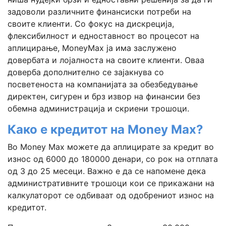
задоволи различните финансиски потреби на
своите клиенти. Со фокус на дискреција,
флексибилност и едноставност во процесот на
аплицирање, MoneyMax ја има заслужено
довербата и лојалноста на своите клиенти. Оваа
доверба дополнително се зајакнува со
посветеноста на компанијата за обезбедување
директен, сигурен и брз извор на финансии без
обемна администрација и скриени трошоци.
Како е кредитот на Money Max?
Во Money Max можете да аплицирате за кредит во
износ од 6000 до 180000 денари, со рок на отплата
од 3 до 25 месеци. Важно е да се напомене дека
административните трошоци кои се прикажани на
калкулаторот се одбиваат од одобрениот износ на
кредитот.