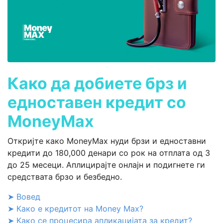
Како да добиете брз и
едноставен кредит со
MoneyMax
Откријте како MoneyMax нуди брзи и едноставни
кредити до 180,000 денари со рок на отплата од 3
до 25 месеци. Аплицирајте онлајн и подигнете ги
средствата брзо и безбедно.
➤ Вовед
➤ Како е кредитот на Money Max?
➤ Како се процесира апликацијата за кредит?