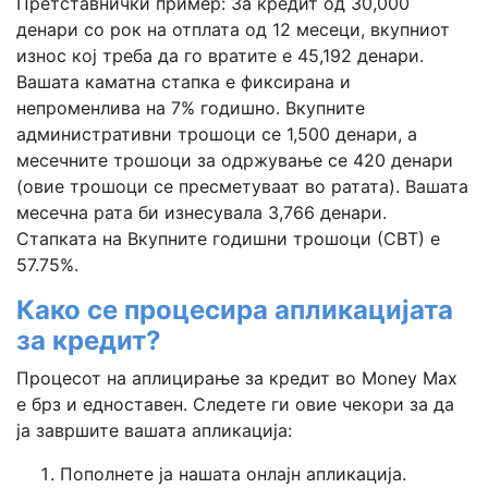
Претставнички пример: За кредит од 30,000
денари со рок на отплата од 12 месеци, вкупниот
износ кој треба да го вратите е 45,192 денари.
Вашата каматна стапка е фиксирана и
непроменлива на 7% годишно. Вкупните
административни трошоци се 1,500 денари, а
месечните трошоци за одржување се 420 денари
(овие трошоци се пресметуваат во ратата). Вашата
месечна рата би изнесувала 3,766 денари.
Стапката на Вкупните годишни трошоци (СВТ) е
57.75%.
Како се процесира апликацијата
за кредит?
Процесот на аплицирање за кредит во Money Max
е брз и едноставен. Следете ги овие чекори за да
ја завршите вашата апликација:
Пополнете ја нашата онлајн апликација.