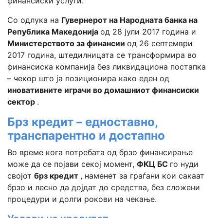
финансиски услуги.
Со одлука на
Гувернерот на Народната банка на
Република Македонија
од 28 јули 2017 година и
Министерството за финансии
од 26 септември
2017 година, штедилницата се трансформира во
финансиска компанија без ликвидациона постапка
– чекор што ја позиционира како еден од
иновативните играчи во домашниот финансиски
сектор
.
Брз кредит – едноставно,
транспарентно и достапно
Во време кога потребата од брзо финансирање
може да се појави секој момент,
ФКЦ БС
го нуди
својот
брз кредит
, наменет за граѓани кои сакаат
брзо и лесно да дојдат до средства, без сложени
процедури и долги рокови на чекање.