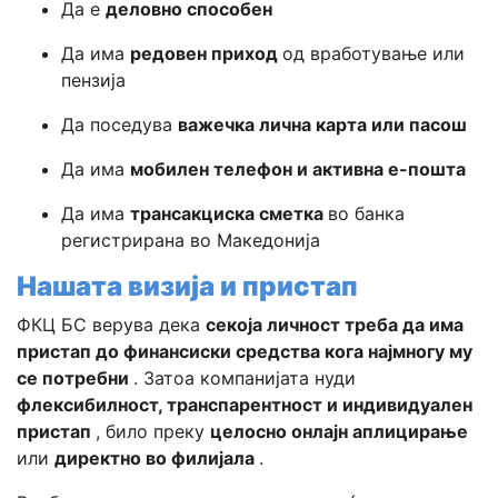
Да е
деловно способен
Да има
редовен приход
од вработување или
пензија
Да поседува
важечка лична карта или пасош
Да има
мобилен телефон и активна е-пошта
Да има
трансакциска сметка
во банка
регистрирана во Македонија
Нашата визија и пристап
ФКЦ БС верува дека
секоја личност треба да има
пристап до финансиски средства кога најмногу му
се потребни
. Затоа компанијата нуди
флексибилност, транспарентност и индивидуален
пристап
, било преку
целосно онлајн аплицирање
или
директно во филијала
.