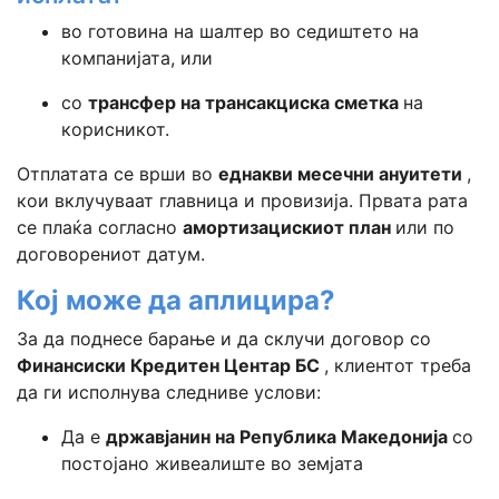
во готовина на шалтер во седиштето на
компанијата, или
со
трансфер на трансакциска сметка
на
корисникот.
Отплатата се врши во
еднакви месечни ануитети
,
кои вклучуваат главница и провизија. Првата рата
се плаќа согласно
амортизацискиот план
или по
договорениот датум.
Кој може да аплицира?
За да поднесе барање и да склучи договор со
Финансиски Кредитен Центар БС
, клиентот треба
да ги исполнува следниве услови:
Да е
државјанин на Република Македонија
со
постојано живеалиште во земјата