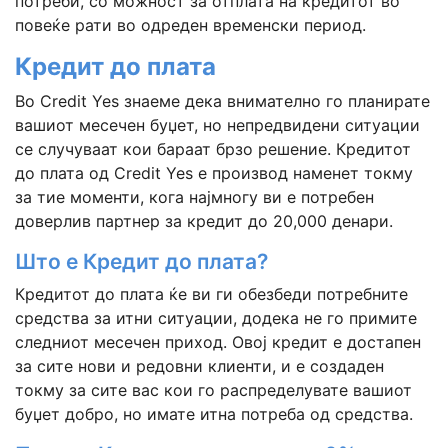
потреби, со можност за отплата на кредитот во
повеќе рати во одреден временски период.
Кредит до плата
Во Credit Yes знаеме дека внимателно го планирате
вашиот месечен буџет, но непредвидени ситуации
се случуваат кои бараат брзо решение. Кредитот
до плата од Credit Yes е производ наменет токму
за тие моменти, кога најмногу ви е потребен
доверлив партнер за кредит до 20,000 денари.
Што е Кредит до плата?
Кредитот до плата ќе ви ги обезбеди потребните
средства за итни ситуации, додека не го примите
следниот месечен приход. Овој кредит е достапен
за сите нови и редовни клиенти, и е создаден
токму за сите вас кои го распределувате вашиот
буџет добро, но имате итна потреба од средства.