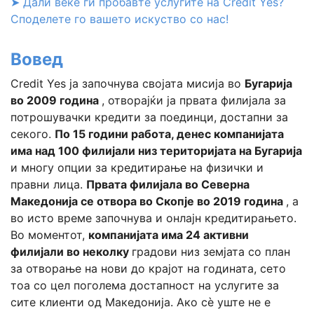
➤ Дали веќе ги пробавте услугите на Credit Yes?
Споделете го вашето искуство со нас!
Вовед
Credit Yes ја започнува својата мисија во
Бугарија
во 2009 година
, отворајќи ја првата филијала за
потрошувачки кредити за поединци, достапни за
секого.
По 15 години работа, денес компанијата
има над 100 филијали низ територијата на Бугарија
и многу опции за кредитирање на физички и
правни лица.
Првата филијала во Северна
Македонија се отвора во Скопје во 2019 година
, а
во исто време започнува и онлајн кредитирањето.
Во моментот,
компанијата има 24 активни
филијали во неколку
градови низ земјата со план
за отворање на нови до крајот на годината, сето
тоа со цел поголема достапност на услугите за
сите клиенти од Македонија. Ако сè уште не е