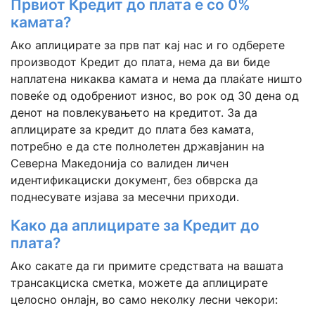
Првиот Кредит до плата е со 0%
камата?
Ако аплицирате за прв пат кај нас и го одберете
производот Кредит до плата, нема да ви биде
наплатена никаква камата и нема да плаќате ништо
повеќе од одобрениот износ, во рок од 30 дена од
денот на повлекувањето на кредитот. За да
аплицирате за кредит до плата без камата,
потребно е да сте полнолетен државјанин на
Северна Македонија со валиден личен
идентификациски документ, без обврска да
поднесувате изјава за месечни приходи.
Како да аплицирате за Кредит до
плата?
Ако сакате да ги примите средствата на вашата
трансакциска сметка, можете да аплицирате
целосно онлајн, во само неколку лесни чекори: