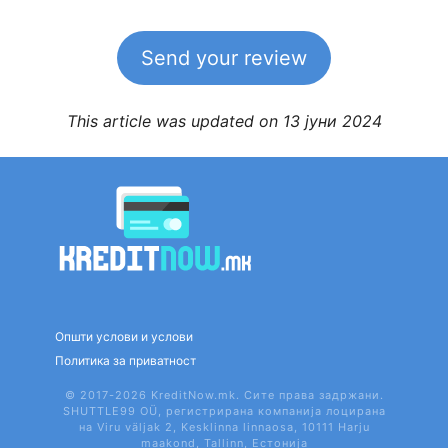
Send your review
This article was updated on 13 јуни 2024
Општи услови и услови
Политика за приватност
© 2017-2026 KreditNow.mk. Сите права задржани.
SHUTTLE99 OÜ, регистрирана компанија лоцирана
на Viru väljak 2, Kesklinna linnaosa, 10111 Harju
maakond, Tallinn, Естонија